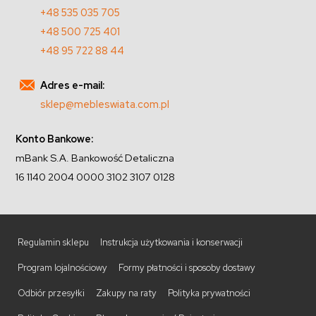
+48 535 035 705
+48 500 725 401
+48 95 722 88 44
Adres e-mail:
sklep@mebleswiata.com.pl
Konto Bankowe:
mBank S.A. Bankowość Detaliczna
16 1140 2004 0000 3102 3107 0128
Regulamin sklepu
Instrukcja użytkowania i konserwacji
Program lojalnościowy
Formy płatności i sposoby dostawy
Odbiór przesyłki
Zakupy na raty
Polityka prywatności