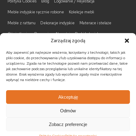
Polityka Cookies
Blog
Logowanie / Rejestacja
Meble indyjskie ręcznie robione
Kolekcje mebli
Meble z rattanu
Dekoracje indyjskie
Materace i stelaże
Oświetlenie
Promocje
Nowości
Barki kolonialne
Zarządzaj zgodą
Biurka kolonialne
Komody kolonialne
Krzesła kolonialne
Aby zapewnić jak najlepsze wrażenia, korzystamy z technologii, takich jak
Kufry indyjskie
Ławki kolonialne
Łóżka kolonialne
pliki cookie, do przechowywania i/lub uzyskiwania dostępu do informacji o
urządzeniu. Zgoda na te technologie pozwoli nam przetwarzać dane, takie
Parawany kolonialne
Półki kolonialne
Regały kolonialne
jak zachowanie podczas przeglądania lub unikalne identyfikatory na tej
stronie. Brak wyrażenia zgody lub wycofanie zgody może niekorzystnie
Stojaki na CD
Stoliki kawowe
Stoliki nocne
wpłynąć na niektóre cechy i funkcje.
Taborety kolonialne
Witryny kolonialne
Akceptuję
Odmów
© 2026
Meble kolonialne
MEBLE ŚWIATA
. Wszystkie prawa
zastrzeżone.
Zobacz preferencje
Realizacja:
KULIKOWSKI-IT.pl Strony internetowe Szczecin