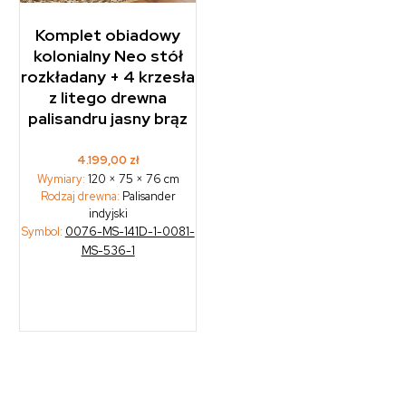
Komplet obiadowy
kolonialny Neo stół
rozkładany + 4 krzesła
z litego drewna
palisandru jasny brąz
4.199,00
zł
Wymiary:
120 × 75 × 76 cm
Rodzaj drewna:
Palisander
indyjski
Symbol:
0076-MS-141D-1-0081-
MS-536-1