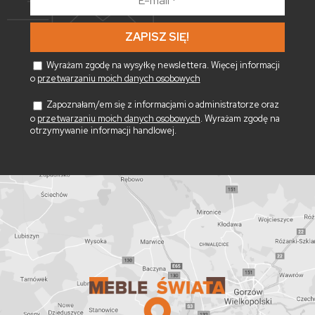
mail
*
Wyrażam zgodę na wysyłkę newslettera. Więcej informacji
o
przetwarzaniu moich danych osobowych
Zapoznałam/em się z informacjami o administratorze oraz
o
przetwarzaniu moich danych osobowych
. Wyrażam zgodę na
otrzymywanie informacji handlowej.