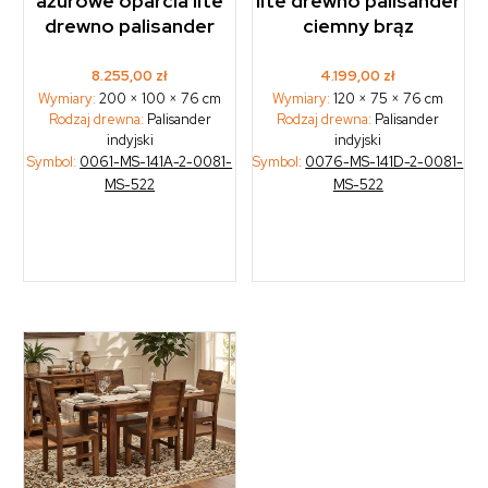
ażurowe oparcia lite
lite drewno palisander
drewno palisander
ciemny brąz
8.255,00
zł
4.199,00
zł
Wymiary:
200 × 100 × 76 cm
Wymiary:
120 × 75 × 76 cm
Rodzaj drewna:
Palisander
Rodzaj drewna:
Palisander
indyjski
indyjski
Symbol:
0061-MS-141A-2-0081-
Symbol:
0076-MS-141D-2-0081-
MS-522
MS-522