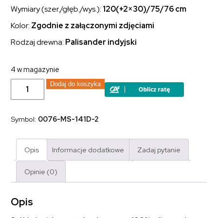
Wymiary (szer./głęb./wys.):
120(+2×30)/75/76 cm
Kolor:
Zgodnie z załączonymi zdjęciami
Rodzaj drewna:
Palisander indyjski
4 w magazynie
ilość
Dodaj do koszyka
Stół
kolonialny
Classic
lite
Symbol:
0076-MS-141D-2
drewno
palisander
indyjski
rozkładany
Opis
Informacje dodatkowe
Zadaj pytanie
ciemny
brąz
120(+2x30)/75
Opinie (0)
cm
Opis