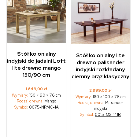
Stół kolonialny
Stół kolonialny lite
indyjski do jadalni Loft
drewno palisander
lite drewno mango
indyjski rozkładany
150/90 cm
ciemny brąz klasyczny
1.649,00
zł
2.999,00
zł
Wymiary:
150 × 90 × 76 cm
Wymiary:
180 × 100 × 76 cm
Rodzaj drewna:
Mango
Rodzaj drewna:
Palisander
Symbol:
0075-NRMC-1A
indyjski
Symbol:
0015-MS-141B