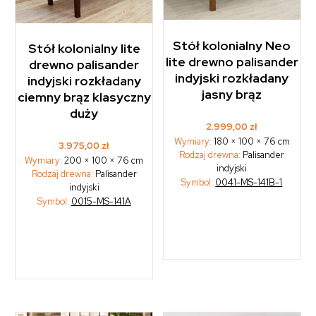
Stół kolonialny Neo
Stół kolonialny lite
lite drewno palisander
drewno palisander
indyjski rozkładany
indyjski rozkładany
jasny brąz
ciemny brąz klasyczny
duży
2.999,00
zł
Wymiary:
180 × 100 × 76 cm
3.975,00
zł
Rodzaj drewna:
Palisander
Wymiary:
200 × 100 × 76 cm
indyjski
Rodzaj drewna:
Palisander
Symbol:
0041-MS-141B-1
indyjski
Symbol:
0015-MS-141A