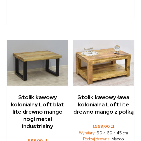
Stolik kawowy
Stolik kawowy ława
kolonialny Loft blat
kolonialna Loft lite
lite drewno mango
drewno mango z półką
nogi metal
industrialny
1.569,00
zł
Wymiary:
90 × 60 × 45 cm
Rodzaj drewna:
Mango
699,00
zł