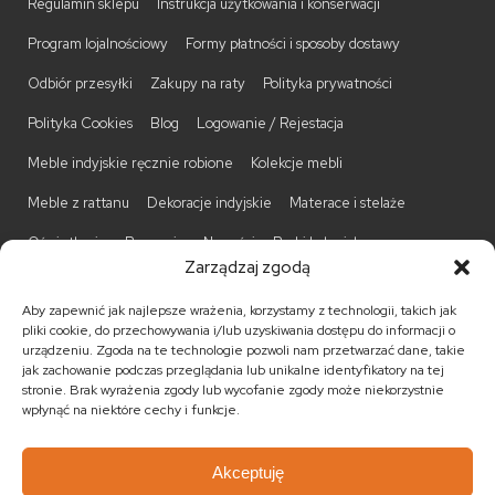
Regulamin sklepu
Instrukcja użytkowania i konserwacji
Program lojalnościowy
Formy płatności i sposoby dostawy
Odbiór przesyłki
Zakupy na raty
Polityka prywatności
Polityka Cookies
Blog
Logowanie / Rejestacja
Meble indyjskie ręcznie robione
Kolekcje mebli
Meble z rattanu
Dekoracje indyjskie
Materace i stelaże
Oświetlenie
Promocje
Nowości
Barki kolonialne
Zarządzaj zgodą
Biurka kolonialne
Komody kolonialne
Krzesła kolonialne
Aby zapewnić jak najlepsze wrażenia, korzystamy z technologii, takich jak
Kufry indyjskie
Ławki kolonialne
Łóżka kolonialne
pliki cookie, do przechowywania i/lub uzyskiwania dostępu do informacji o
urządzeniu. Zgoda na te technologie pozwoli nam przetwarzać dane, takie
Parawany kolonialne
Półki kolonialne
Regały kolonialne
jak zachowanie podczas przeglądania lub unikalne identyfikatory na tej
stronie. Brak wyrażenia zgody lub wycofanie zgody może niekorzystnie
Stojaki na CD
Stoliki kawowe
Stoliki nocne
wpłynąć na niektóre cechy i funkcje.
Taborety kolonialne
Witryny kolonialne
Akceptuję