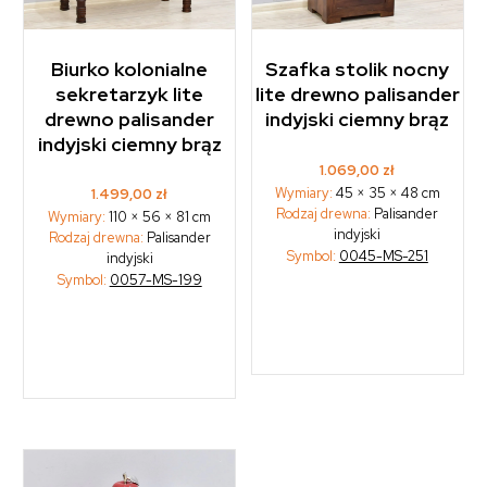
Biurko kolonialne
Szafka stolik nocny
sekretarzyk lite
lite drewno palisander
drewno palisander
indyjski ciemny brąz
indyjski ciemny brąz
1.069,00
zł
Wymiary:
45 × 35 × 48 cm
1.499,00
zł
Rodzaj drewna:
Palisander
Wymiary:
110 × 56 × 81 cm
indyjski
Rodzaj drewna:
Palisander
Symbol:
0045-MS-251
indyjski
Symbol:
0057-MS-199