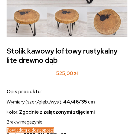
Stolik kawowy loftowy rustykalny
lite drewno dąb
525,00
zł
Opis produktu:
Wymiary (szer./głęb./wys.):
44/46/35 cm
Kolor:
Zgodnie z załączonymi zdjęciami
Brak w magazynie
Powiadom o dostępności