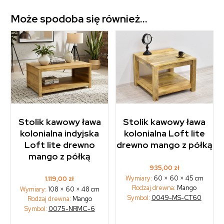
Może spodoba się również…
Stolik kawowy ława
Stolik kawowy ława
kolonialna indyjska
kolonialna Loft lite
Loft lite drewno
drewno mango z półką
mango z półką
935,00
zł
Wymiary:
60 × 60 × 45 cm
1.119,00
zł
Rodzaj drewna:
Mango
Wymiary:
108 × 60 × 48 cm
Symbol:
0049-MS-CT60
Rodzaj drewna:
Mango
Symbol:
0075-NRMC-6