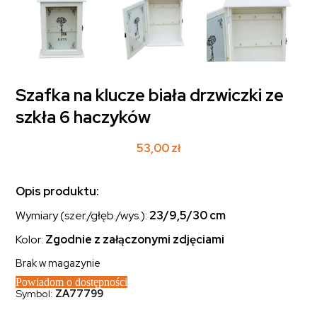
Szafka na klucze biała drzwiczki ze
szkła 6 haczyków
53,00
zł
Opis produktu:
Wymiary (szer./głęb./wys.):
23/9,5/30 cm
Kolor:
Zgodnie z załączonymi zdjęciami
Brak w magazynie
Powiadom o dostępności
Symbol:
ZA77799