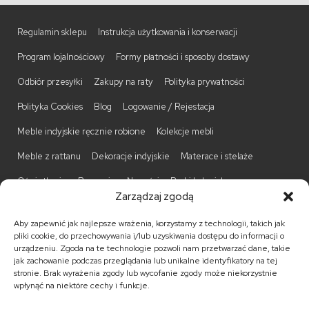
Regulamin sklepu
Instrukcja użytkowania i konserwacji
Program lojalnościowy
Formy płatności i sposoby dostawy
Odbiór przesyłki
Zakupy na raty
Polityka prywatności
Polityka Cookies
Blog
Logowanie / Rejestacja
Meble indyjskie ręcznie robione
Kolekcje mebli
Meble z rattanu
Dekoracje indyjskie
Materace i stelaże
Oświetlenie
Promocje
Nowości
Barki kolonialne
Zarządzaj zgodą
Biurka kolonialne
Komody kolonialne
Krzesła kolonialne
Aby zapewnić jak najlepsze wrażenia, korzystamy z technologii, takich jak
Kufry indyjskie
Ławki kolonialne
Łóżka kolonialne
pliki cookie, do przechowywania i/lub uzyskiwania dostępu do informacji o
urządzeniu. Zgoda na te technologie pozwoli nam przetwarzać dane, takie
Parawany kolonialne
Półki kolonialne
Regały kolonialne
jak zachowanie podczas przeglądania lub unikalne identyfikatory na tej
stronie. Brak wyrażenia zgody lub wycofanie zgody może niekorzystnie
Stojaki na CD
Stoliki kawowe
Stoliki nocne
wpłynąć na niektóre cechy i funkcje.
Taborety kolonialne
Witryny kolonialne