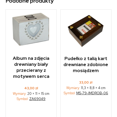
Podobne produkty
Album na zdjęcia
Pudełko z talią kart
drewniany biały
drewniane zdobione
przecierany z
mosiądzem
motywem serca
33,00
zł
Wymiary:
11,3 × 8,8 × 4 cm
43,00
zł
Symbol:
MS-79-IMDROB-06
Wymiary:
20 × 11 × 15 cm
Symbol:
ZA69049