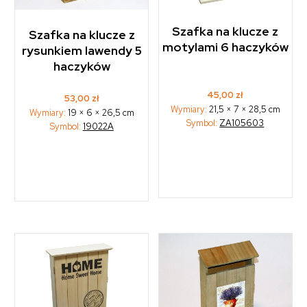
Szafka na klucze z
Szafka na klucze z
motylami 6 haczyków
rysunkiem lawendy 5
haczyków
45,00
zł
53,00
zł
Wymiary:
21,5 × 7 × 28,5 cm
Wymiary:
19 × 6 × 26,5 cm
Symbol:
ZA105603
Symbol:
19022A