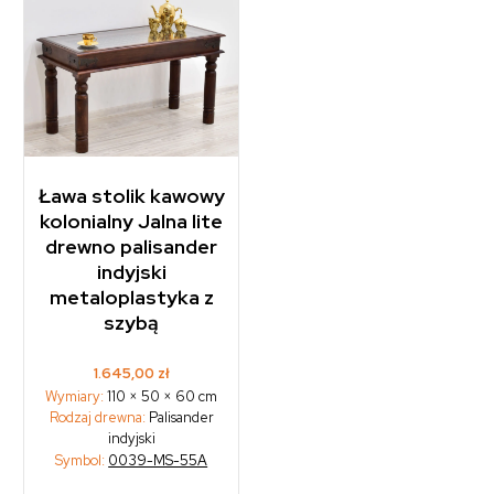
Ława stolik kawowy
kolonialny Jalna lite
drewno palisander
indyjski
metaloplastyka z
szybą
1.645,00
zł
Wymiary:
110 × 50 × 60 cm
Rodzaj drewna:
Palisander
indyjski
Symbol:
0039-MS-55A