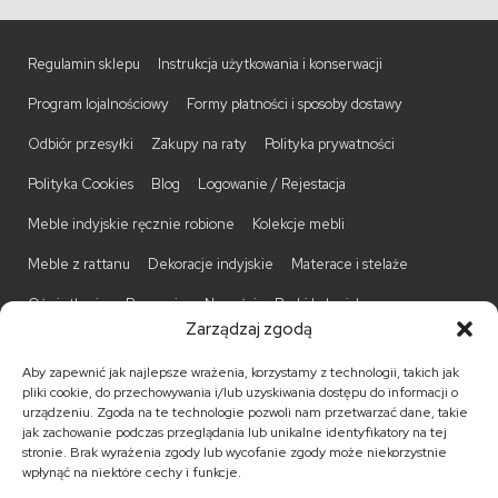
Regulamin sklepu
Instrukcja użytkowania i konserwacji
Program lojalnościowy
Formy płatności i sposoby dostawy
Odbiór przesyłki
Zakupy na raty
Polityka prywatności
Polityka Cookies
Blog
Logowanie / Rejestacja
Meble indyjskie ręcznie robione
Kolekcje mebli
Meble z rattanu
Dekoracje indyjskie
Materace i stelaże
Oświetlenie
Promocje
Nowości
Barki kolonialne
Zarządzaj zgodą
Biurka kolonialne
Komody kolonialne
Krzesła kolonialne
Aby zapewnić jak najlepsze wrażenia, korzystamy z technologii, takich jak
Kufry indyjskie
Ławki kolonialne
Łóżka kolonialne
pliki cookie, do przechowywania i/lub uzyskiwania dostępu do informacji o
urządzeniu. Zgoda na te technologie pozwoli nam przetwarzać dane, takie
Parawany kolonialne
Półki kolonialne
Regały kolonialne
jak zachowanie podczas przeglądania lub unikalne identyfikatory na tej
stronie. Brak wyrażenia zgody lub wycofanie zgody może niekorzystnie
Stojaki na CD
Stoliki kawowe
Stoliki nocne
wpłynąć na niektóre cechy i funkcje.