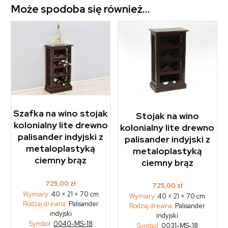
Może spodoba się również…
Szafka na wino stojak
Stojak na wino
kolonialny lite drewno
kolonialny lite drewno
palisander indyjski z
palisander indyjski z
metaloplastyką
metaloplastyką
ciemny brąz
ciemny brąz
725,00
zł
725,00
zł
Wymiary:
40 × 21 × 70 cm
Wymiary:
40 × 21 × 70 cm
Rodzaj drewna:
Palisander
Rodzaj drewna:
Palisander
indyjski
indyjski
Symbol:
0040-MS-18
Symbol:
0031-MS-18