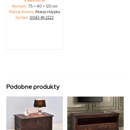
2.869,00
zł
Wymiary:
75 × 40 × 120 cm
Rodzaj drewna:
Akacja indyjska
Symbol:
0042-W-2222
Podobne produkty