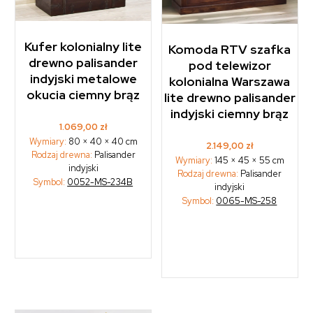
Kufer kolonialny lite
Komoda RTV szafka
drewno palisander
pod telewizor
indyjski metalowe
kolonialna Warszawa
okucia ciemny brąz
lite drewno palisander
indyjski ciemny brąz
1.069,00
zł
Wymiary:
80 × 40 × 40 cm
2.149,00
zł
Rodzaj drewna:
Palisander
Wymiary:
145 × 45 × 55 cm
indyjski
Rodzaj drewna:
Palisander
Symbol:
0052-MS-234B
indyjski
Symbol:
0065-MS-258