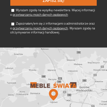
Wyrażam zgodę na wysyłkę newslettera. Więcej informacji
o
przetwarzaniu moich danych osobowych
Zapoznałam/em się z informacjami o administratorze oraz
o
przetwarzaniu moich danych osobowych
. Wyrażam zgodę na
otrzymywanie informacji handlowej.