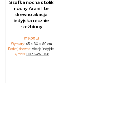
Szafka nocna stolik
nocny Arani lite
drewno akacja
indyjska ręcznie
rzeźbiony
1.119,00
zł
Wymiary:
45 × 30 × 60 cm
Rodzaj drewna:
Akacja indyjska
Symbol:
0073-W-1068