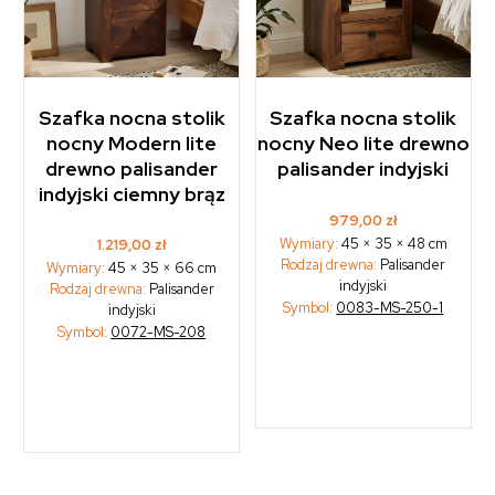
Szafka nocna stolik
Szafka nocna stolik
nocny Modern lite
nocny Neo lite drewno
drewno palisander
palisander indyjski
indyjski ciemny brąz
979,00
zł
Wymiary:
45 × 35 × 48 cm
1.219,00
zł
Rodzaj drewna:
Palisander
Wymiary:
45 × 35 × 66 cm
indyjski
Rodzaj drewna:
Palisander
Symbol:
0083-MS-250-1
indyjski
Symbol:
0072-MS-208