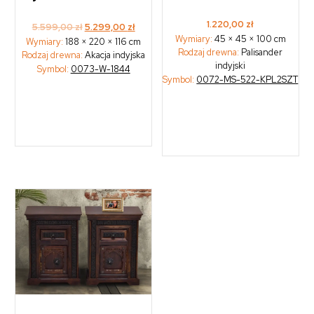
1.220,00
zł
Original
Current
5.599,00
zł
5.299,00
zł
Wymiary:
45 × 45 × 100 cm
Wymiary:
188 × 220 × 116 cm
price
price
Rodzaj drewna:
Palisander
Rodzaj drewna:
Akacja indyjska
was:
is:
indyjski
Symbol:
0073-W-1844
5.599,00 zł.
5.299,00 zł.
Symbol:
0072-MS-522-KPL2SZT