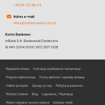
+48 95 722 88 44
Adres e-mail:
sklep@mebleswiata.com.pl
Konto Bankowe:
mBank S.A. Bankowość Detaliczna
16 1140 2004 0000 3102 3107 0128
Regulamin sklepu
Instrukcja użytkowania i konserwacji
Program lojalnościowy
Formy płatności i sposoby dostawy
Odbiór przesyłki
Zakupy na raty
Polityka prywatności
Polityka Cookies
Blog
Logowanie / Rejestacja
Meble indyjskie ręcznie robione
Kolekcje mebli