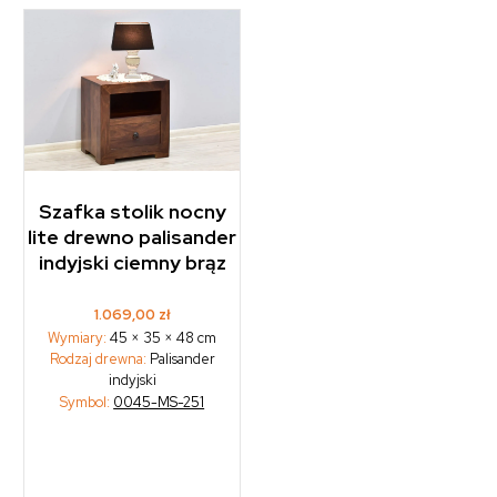
Szafka stolik nocny
lite drewno palisander
indyjski ciemny brąz
1.069,00
zł
Wymiary:
45 × 35 × 48 cm
Rodzaj drewna:
Palisander
indyjski
Symbol:
0045-MS-251