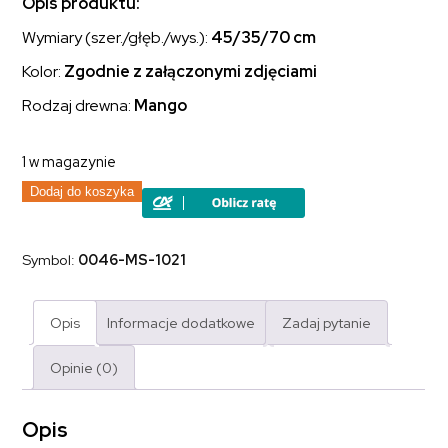
Opis produktu:
Wymiary (szer./głęb./wys.):
45/35/70 cm
Kolor:
Zgodnie z załączonymi zdjęciami
Rodzaj drewna:
Mango
1 w magazynie
ilość
Dodaj do koszyka
Szafka
nocna
z
szufladami
Symbol:
0046-MS-1021
kolonialna
Holi
lite
drewno
Opis
Informacje dodatkowe
Zadaj pytanie
mango
Opinie (0)
Opis