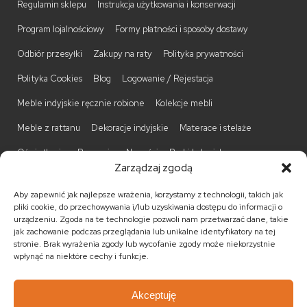
Regulamin sklepu
Instrukcja użytkowania i konserwacji
Program lojalnościowy
Formy płatności i sposoby dostawy
Odbiór przesyłki
Zakupy na raty
Polityka prywatności
Polityka Cookies
Blog
Logowanie / Rejestacja
Meble indyjskie ręcznie robione
Kolekcje mebli
Meble z rattanu
Dekoracje indyjskie
Materace i stelaże
Oświetlenie
Promocje
Nowości
Barki kolonialne
Zarządzaj zgodą
Biurka kolonialne
Komody kolonialne
Krzesła kolonialne
Aby zapewnić jak najlepsze wrażenia, korzystamy z technologii, takich jak
Kufry indyjskie
Ławki kolonialne
Łóżka kolonialne
pliki cookie, do przechowywania i/lub uzyskiwania dostępu do informacji o
urządzeniu. Zgoda na te technologie pozwoli nam przetwarzać dane, takie
Parawany kolonialne
Półki kolonialne
Regały kolonialne
jak zachowanie podczas przeglądania lub unikalne identyfikatory na tej
stronie. Brak wyrażenia zgody lub wycofanie zgody może niekorzystnie
Stojaki na CD
Stoliki kawowe
Stoliki nocne
wpłynąć na niektóre cechy i funkcje.
Taborety kolonialne
Witryny kolonialne
Akceptuję