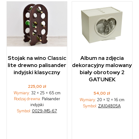
Stojak na wino Classic
Album na zdjęcia
lite drewno palisander
dekoracyjny malowany
indyjski klasyczny
biały obrotowy 2
GATUNEK
225,00
zł
Wymiary:
32 × 25 × 65 cm
54,00
zł
Rodzaj drewna:
Palisander
Wymiary:
20 × 12 × 16 cm
indyjski
Symbol:
ZA104805A
Symbol:
0029-MS-67