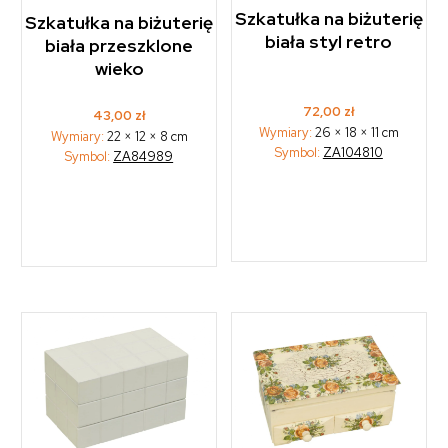
Szkatułka na biżuterię
Szkatułka na biżuterię
biała styl retro
biała przeszklone
wieko
72,00
zł
43,00
zł
Wymiary:
26 × 18 × 11 cm
Wymiary:
22 × 12 × 8 cm
Symbol:
ZA104810
Symbol:
ZA84989