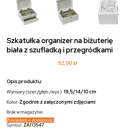
Szkatułka organizer na biżuterię
biała z szufladką i przegródkami
52,00
zł
Opis produktu:
Wymiary (szer./głęb./wys.):
19,5/14/10 cm
Kolor:
Zgodnie z załączonymi zdjęciami
Brak w magazynie
Powiadom o dostępności
Symbol:
ZA113547