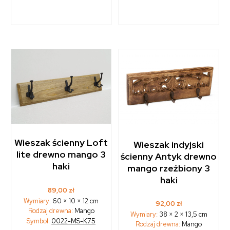
Wieszak ścienny Loft
Wieszak indyjski
lite drewno mango 3
ścienny Antyk drewno
haki
mango rzeźbiony 3
haki
89,00
zł
Wymiary:
60 × 10 × 12 cm
92,00
zł
Rodzaj drewna:
Mango
Wymiary:
38 × 2 × 13,5 cm
Symbol:
0022-MS-K75
Rodzaj drewna:
Mango