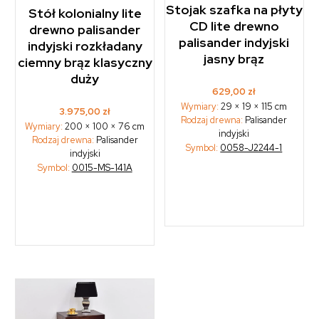
Stojak szafka na płyty
Stół kolonialny lite
CD lite drewno
drewno palisander
palisander indyjski
indyjski rozkładany
jasny brąz
ciemny brąz klasyczny
duży
629,00
zł
Wymiary:
29 × 19 × 115 cm
3.975,00
zł
Rodzaj drewna:
Palisander
Wymiary:
200 × 100 × 76 cm
indyjski
Rodzaj drewna:
Palisander
Symbol:
0058-J2244-1
indyjski
Symbol:
0015-MS-141A