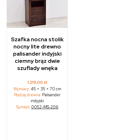
Szafka nocna stolik
nocny lite drewno
palisander indyjski
ciemny brąz dwie
szuflady wnęka
1.219,00
zł
Wymiary:
45 × 35 × 70 cm
Rodzaj drewna:
Palisander
indyjski
Symbol:
0052-MS-206