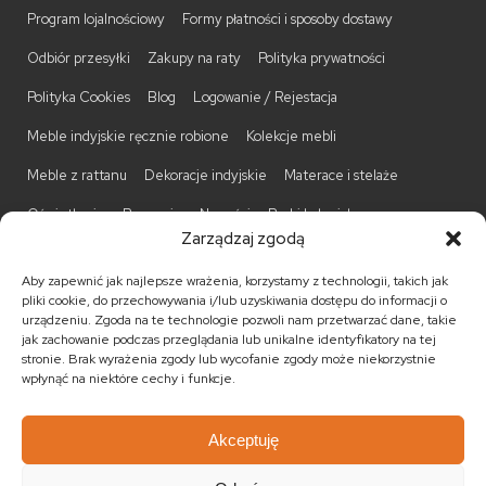
Program lojalnościowy
Formy płatności i sposoby dostawy
Odbiór przesyłki
Zakupy na raty
Polityka prywatności
Polityka Cookies
Blog
Logowanie / Rejestacja
Meble indyjskie ręcznie robione
Kolekcje mebli
Meble z rattanu
Dekoracje indyjskie
Materace i stelaże
Oświetlenie
Promocje
Nowości
Barki kolonialne
Zarządzaj zgodą
Biurka kolonialne
Komody kolonialne
Krzesła kolonialne
Aby zapewnić jak najlepsze wrażenia, korzystamy z technologii, takich jak
Kufry indyjskie
Ławki kolonialne
Łóżka kolonialne
pliki cookie, do przechowywania i/lub uzyskiwania dostępu do informacji o
urządzeniu. Zgoda na te technologie pozwoli nam przetwarzać dane, takie
Parawany kolonialne
Półki kolonialne
Regały kolonialne
jak zachowanie podczas przeglądania lub unikalne identyfikatory na tej
stronie. Brak wyrażenia zgody lub wycofanie zgody może niekorzystnie
Stojaki na CD
Stoliki kawowe
Stoliki nocne
wpłynąć na niektóre cechy i funkcje.
Taborety kolonialne
Witryny kolonialne
Akceptuję