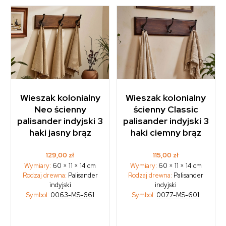
Wieszak kolonialny
Wieszak kolonialny
Neo ścienny
ścienny Classic
palisander indyjski 3
palisander indyjski 3
haki jasny brąz
haki ciemny brąz
129,00
zł
115,00
zł
Wymiary:
60 × 11 × 14 cm
Wymiary:
60 × 11 × 14 cm
Rodzaj drewna:
Palisander
Rodzaj drewna:
Palisander
indyjski
indyjski
Symbol:
0063-MS-661
Symbol:
0077-MS-601