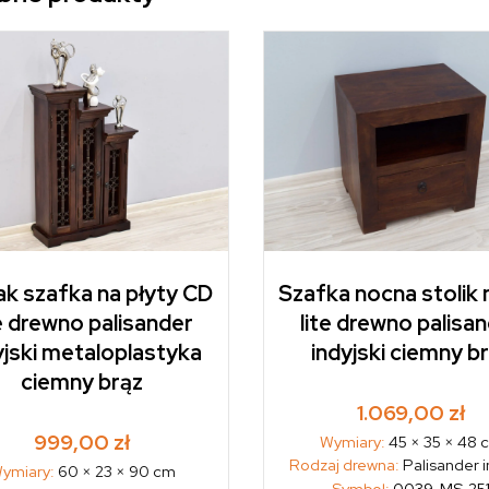
ak szafka na płyty CD
Szafka nocna stolik
te drewno palisander
lite drewno palisa
yjski metaloplastyka
indyjski ciemny b
ciemny brąz
1.069,00
zł
999,00
zł
Wymiary:
45 × 35 × 48 
Rodzaj drewna:
Palisander i
ymiary:
60 × 23 × 90 cm
Symbol:
0039-MS-25