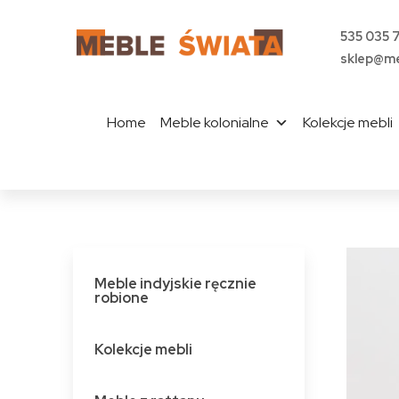
535 035 
sklep@me
Home
Meble kolonialne
Kolekcje mebli
Meble indyjskie ręcznie
robione
Kolekcje mebli