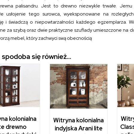
drewna palisandru. Jest to drewno niezwykle trwałe. Jemu
łe usłojenie tego surowca, wyeksponowane na rozległych
ję i świadczą o niepowtarzalności każdego egzemplarza. W
ne za szybą oraz dwie praktyczne szuflady umieszczone na dol
worzą mebel, który zachwyci swą obecnością
 spodoba się również…
na kolonialna
Witr
Witryna kolonialna
ite drewno
Class
indyjska Arani lite