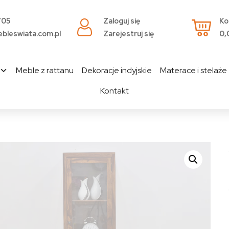
705
Zaloguj się
Ko
bleswiata.com.pl
Zarejestruj się
0,
Meble z rattanu
Dekoracje indyjskie
Materace i stelaże
Kontakt