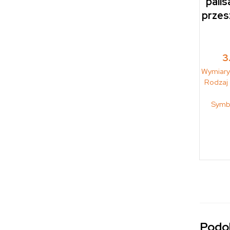
palis
przes
3
Wymiary
Rodzaj
Symb
Podo