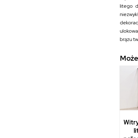
litego 
niezwyk
dekorac
ulokowa
brązu t
Może
Witry
l