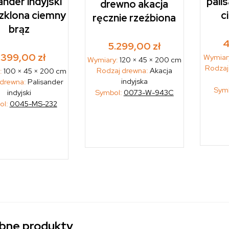
ander indyjski
pali
drewno akacja
zklona ciemny
c
ręcznie rzeźbiona
brąz
4
5.299,00
zł
.399,00
zł
Wymiar
Wymiary:
120 × 45 × 200 cm
Rodzaj
Rodzaj drewna:
Akacja
:
100 × 45 × 200 cm
indyjska
 drewna:
Palisander
Sym
Symbol:
0073-W-943C
indyjski
ol:
0045-MS-232
bne produkty