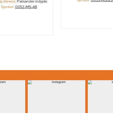
j drewna:
Palisander indyjski
Symbol:
0052-MS-48