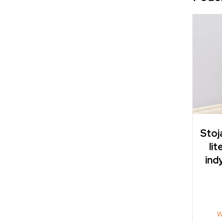
Stoj
li
ind
W