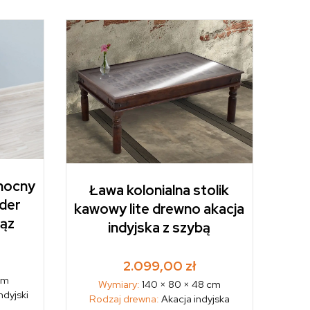
 nocny
Ława kolonialna stolik
nder
kawowy lite drewno akacja
rąz
indyjska z szybą
2.099,00
zł
cm
Wymiary:
140 × 80 × 48 cm
ndyjski
Rodzaj drewna:
Akacja indyjska
1