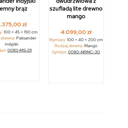
sander indyjski
dwudrzwiowa z
iemny brąz
szufladą lite drewno
mango
.375,00
zł
4.099,00
zł
y:
100 × 45 × 190 cm
 drewna:
Palisander
Wymiary:
100 × 40 × 200 cm
indyjski
Rodzaj drewna:
Mango
bol:
0083-MS-211
Symbol:
0080-NRMC-30