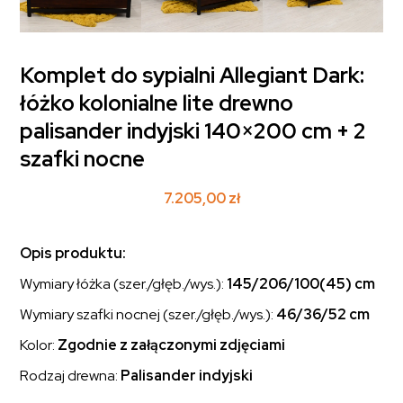
Komplet do sypialni Allegiant Dark:
łóżko kolonialne lite drewno
palisander indyjski 140×200 cm + 2
szafki nocne
7.205,00
zł
Opis produktu:
Wymiary łóżka (szer./głęb./wys.):
145/206/100(45) cm
Wymiary szafki nocnej (szer./głęb./wys.):
46/36/52 cm
Kolor:
Zgodnie z załączonymi zdjęciami
Rodzaj drewna:
Palisander indyjski