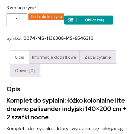
3 w magazynie
ilość
Dodaj do koszyka
Komplet
do
sypialni
Allegiant
Symbol:
0074-MS-1136308-MS-9546310
Dark:
łóżko
kolonialne
lite
Opis
Informacje dodatkowe
Zadaj pytanie
drewno
palisander
indyjski
Opinie (0)
140x200
cm
+
2
Opis
szafki
nocne
Komplet do sypialni: łóżko kolonialne lite
drewno palisander indyjski 140×200 cm +
2 szafki nocne
Komplet do sypialni, który wyróżnia się elegancją i