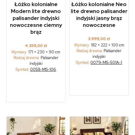
Łóżko kolonialne
Łóżko kolonialne Neo
Modern lite drewno
lite drewno palisander
palisander indyjski
indyjski jasny brąz
nowoczesne ciemny
nowoczesne
brąz
3.999,00
zł
Wymiary:
182 × 222 × 100 cm
4.359,00
zł
Rodzaj drewna:
Palisander
Wymiary:
171 × 230 × 90 cm
indyjski
Rodzaj drewna:
Palisander
Symbol:
0079-MS-501A-1
indyjski
Symbol:
0058-MS-106