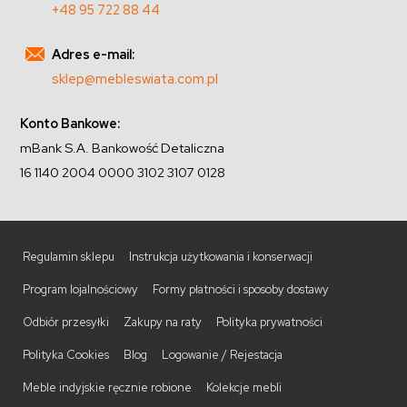
+48 95 722 88 44
Adres e-mail:
sklep@mebleswiata.com.pl
Konto Bankowe:
mBank S.A. Bankowość Detaliczna
16 1140 2004 0000 3102 3107 0128
Regulamin sklepu
Instrukcja użytkowania i konserwacji
Program lojalnościowy
Formy płatności i sposoby dostawy
Odbiór przesyłki
Zakupy na raty
Polityka prywatności
Polityka Cookies
Blog
Logowanie / Rejestacja
Meble indyjskie ręcznie robione
Kolekcje mebli