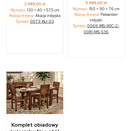
5.989,00
zł
2.989,00
zł
Wymiary:
150 × 90 × 76 cm
Wymiary:
130 × 40 × 57,5 cm
Rodzaj drewna:
Palisander
Rodzaj drewna:
Akacja indyjska
indyjski
Symbol:
0073-WJ-03
Symbol:
0069-MS-141C-2-
0081-MS-536
Komplet obiadowy