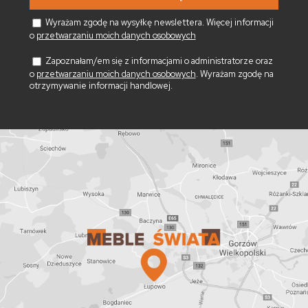
Wyrażam zgodę na wysyłkę newslettera. Więcej informacji
o
przetwarzaniu moich danych osobowych
Zapoznałam/em się z informacjami o administratorze oraz
o
przetwarzaniu moich danych osobowych
. Wyrażam zgodę na
otrzymywanie informacji handlowej.