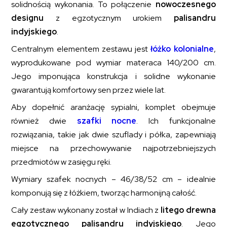
solidnością wykonania. To połączenie
nowoczesnego
designu
z egzotycznym urokiem
palisandru
indyjskiego
.
Centralnym elementem zestawu jest
łóżko kolonialne
,
wyprodukowane pod wymiar materaca 140/200 cm.
Jego imponująca konstrukcja i solidne wykonanie
gwarantują komfortowy sen przez wiele lat.
Aby dopełnić aranżację sypialni, komplet obejmuje
również dwie
szafki nocne
. Ich funkcjonalne
rozwiązania, takie jak dwie szuflady i półka, zapewniają
miejsce na przechowywanie najpotrzebniejszych
przedmiotów w zasięgu ręki.
Wymiary szafek nocnych – 46/38/52 cm – idealnie
komponują się z łóżkiem, tworząc harmonijną całość.
Cały zestaw wykonany został w Indiach z
litego drewna
egzotycznego palisandru indyjskiego
. Jego