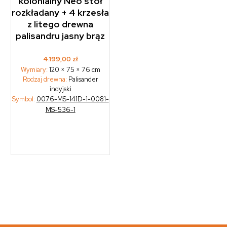
kolonialny Neo stół
rozkładany + 4 krzesła
z litego drewna
palisandru jasny brąz
4.199,00
zł
Wymiary:
120 × 75 × 76 cm
Rodzaj drewna:
Palisander
indyjski
Symbol:
0076-MS-141D-1-0081-
MS-536-1