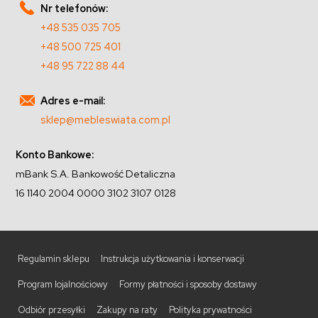
Nr telefonów:
+48 535 035 705
+48 500 725 401
+48 95 722 88 44
Adres e-mail:
sklep@mebleswiata.com.pl
Konto Bankowe:
mBank S.A. Bankowość Detaliczna
16 1140 2004 0000 3102 3107 0128
Regulamin sklepu
Instrukcja użytkowania i konserwacji
Program lojalnościowy
Formy płatności i sposoby dostawy
Odbiór przesyłki
Zakupy na raty
Polityka prywatności