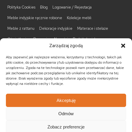
Polityka Cookies
Blog
Logowanie / Rejestacja
Meble indyjskie ręcznie robione
Kolekcje mebli
Meble z rattanu
Dekoracje indyjskie
Materace i stelaże
Oświetlenie
Promocje
Nowości
Barki kolonialne
Zarządzaj zgodą
Biurka kolonialne
Komody kolonialne
Krzesła kolonialne
Aby zapewnić jak najlepsze wrażenia, korzystamy z technologii, takich jak
Kufry indyjskie
Ławki kolonialne
Łóżka kolonialne
pliki cookie, do przechowywania i/lub uzyskiwania dostępu do informacji o
urządzeniu. Zgoda na te technologie pozwoli nam przetwarzać dane, takie
Parawany kolonialne
Półki kolonialne
Regały kolonialne
jak zachowanie podczas przeglądania lub unikalne identyfikatory na tej
stronie. Brak wyrażenia zgody lub wycofanie zgody może niekorzystnie
Stojaki na CD
Stoliki kawowe
Stoliki nocne
wpłynąć na niektóre cechy i funkcje.
Taborety kolonialne
Witryny kolonialne
Akceptuję
Odmów
© 2026
Meble kolonialne
MEBLE ŚWIATA
. Wszystkie prawa
zastrzeżone.
Zobacz preferencje
Realizacja:
KULIKOWSKI-IT.pl Strony internetowe Szczecin