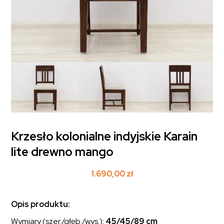
Krzesło kolonialne indyjskie Karain
lite drewno mango
1.690,00
zł
Opis produktu:
Wymiary (szer./głęb./wys.):
45/45/89 cm