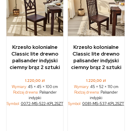
Krzesło kolonialne
Krzesło kolonialne
Classic lite drewno
Classic lite drewno
palisander indyjski
palisander indyjski
ciemny brąz 2 sztuki
ciemny brąz 2 sztuki
1.220,00
zł
1.220,00
zł
Wymiary:
45 × 45 × 100 cm
Wymiary:
45 × 52 × 110 cm
Rodzaj drewna:
Palisander
Rodzaj drewna:
Palisander
indyjski
indyjski
Symbol:
0072-MS-522-KPL2SZT
Symbol:
0081-MS-537-KPL2SZT