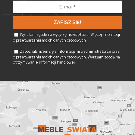
E-
mail
*
Wyrażam zgodę na wysyłkę newslettera. Więcej informacji
o
przetwarzaniu moich danych osobowych
Zapoznałam/em się z informacjami o administratorze oraz
o
przetwarzaniu moich danych osobowych
. Wyrażam zgodę na
otrzymywanie informacji handlowej.