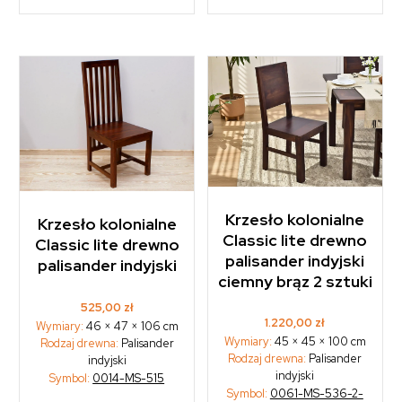
Krzesło kolonialne
Krzesło kolonialne
Classic lite drewno
Classic lite drewno
palisander indyjski
palisander indyjski
ciemny brąz 2 sztuki
525,00
zł
1.220,00
zł
Wymiary:
46 × 47 × 106 cm
Wymiary:
45 × 45 × 100 cm
Rodzaj drewna:
Palisander
Rodzaj drewna:
Palisander
indyjski
indyjski
Symbol:
0014-MS-515
Symbol:
0061-MS-536-2-