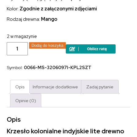
Kolor:
Zgodnie z załączonymi zdjęciami
Rodzaj drewna:
Mango
2 w magazynie
ilość
Dodaj do koszyka
Krzesło
kolonialne
indyjskie
Karain
Symbol:
0066-MS-3206097I-KPL2SZT
lite
drewno
mango
Opis
Informacje dodatkowe
Zadaj pytanie
Opinie (0)
Opis
Krzesło kolonialne indyjskie lite drewno