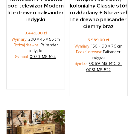
pod telewizor Modern
kolonialny Classic stół
lite drewno palisander
rozkładany + 6 krzeseł
indyjski
lite drewno palisander
ciemny brąz
3.449,00
zł
Wymiary:
200 × 45 × 55 cm
5.989,00
zł
Rodzaj drewna:
Palisander
Wymiary:
150 × 90 × 76 cm
indyjski
Rodzaj drewna:
Palisander
Symbol:
0070-MS-524
indyjski
Symbol:
0069-MS-141C-2-
0081-MS-522