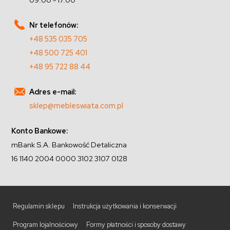
Nr telefonów:
+48 535 035 705
+48 500 725 401
+48 95 722 88 44
Adres e-mail:
sklep@mebleswiata.com.pl
Konto Bankowe:
mBank S.A. Bankowość Detaliczna
16 1140 2004 0000 3102 3107 0128
Regulamin sklepu
Instrukcja użytkowania i konserwacji
Program lojalnościowy
Formy płatności i sposoby dostawy