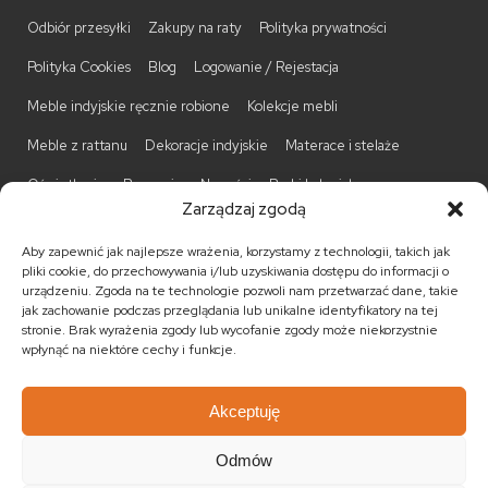
Odbiór przesyłki
Zakupy na raty
Polityka prywatności
Polityka Cookies
Blog
Logowanie / Rejestacja
Meble indyjskie ręcznie robione
Kolekcje mebli
Meble z rattanu
Dekoracje indyjskie
Materace i stelaże
Oświetlenie
Promocje
Nowości
Barki kolonialne
Zarządzaj zgodą
Biurka kolonialne
Komody kolonialne
Krzesła kolonialne
Aby zapewnić jak najlepsze wrażenia, korzystamy z technologii, takich jak
Kufry indyjskie
Ławki kolonialne
Łóżka kolonialne
pliki cookie, do przechowywania i/lub uzyskiwania dostępu do informacji o
urządzeniu. Zgoda na te technologie pozwoli nam przetwarzać dane, takie
Parawany kolonialne
Półki kolonialne
Regały kolonialne
jak zachowanie podczas przeglądania lub unikalne identyfikatory na tej
stronie. Brak wyrażenia zgody lub wycofanie zgody może niekorzystnie
Stojaki na CD
Stoliki kawowe
Stoliki nocne
wpłynąć na niektóre cechy i funkcje.
Taborety kolonialne
Witryny kolonialne
Akceptuję
Odmów
© 2026
Meble kolonialne
MEBLE ŚWIATA
. Wszystkie prawa