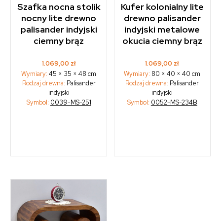
Szafka nocna stolik
Kufer kolonialny lite
nocny lite drewno
drewno palisander
palisander indyjski
indyjski metalowe
ciemny brąz
okucia ciemny brąz
1.069,00
zł
1.069,00
zł
Wymiary:
45 × 35 × 48 cm
Wymiary:
80 × 40 × 40 cm
Rodzaj drewna:
Palisander
Rodzaj drewna:
Palisander
indyjski
indyjski
Symbol:
0039-MS-251
Symbol:
0052-MS-234B