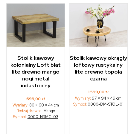
Stolik kawowy
Stolik kawowy okrągły
kolonialny Loft blat
loftowy rustykalny
lite drewno mango
lite drewno topola
nogi metal
czarna
industrialny
1.599,00
zł
Wymiary:
97 × 94 × 49 cm
699,00
zł
Symbol:
0000-DM-STOL-01
Wymiary:
80 × 60 × 44 cm
Rodzaj drewna:
Mango
Symbol:
0000-NRMC-03