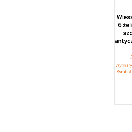
Wiesz
6 że
sz
antyc
Wymiary
Symbol