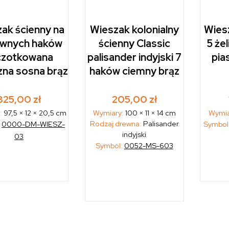
ak ścienny na
Wieszak kolonialny
Wies
liwnych haków
ścienny Classic
5 że
czotkowana
palisander indyjski 7
pia
zna sosna brąz
haków ciemny brąz
325,00
zł
205,00
zł
:
97,5 × 12 × 20,5 cm
Wymiary:
100 × 11 × 14 cm
Wymia
Rodzaj drewna:
Palisander
:
0000-DM-WIESZ-
Symbol
indyjski
03
Symbol:
0052-MS-603