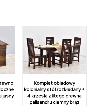
 drewno
Komplet obiadowy
idoczne
kolonialny stół rozkładany +
a jasny
4 krzesła z litego drewna
palisandru ciemny brąz