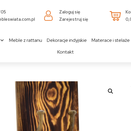
705
Zaloguj się
Ko
bleswiata.com.pl
Zarejestruj się
0,
Meble z rattanu
Dekoracje indyjskie
Materace i stelaże
Kontakt