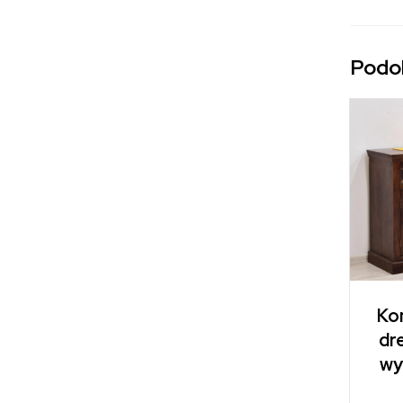
Podo
Kom
dr
wy