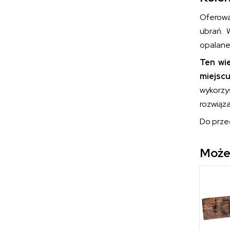
Oferow
ubrań. 
opalanej
Ten wi
miejsc
wykorz
rozwiąz
Do prze
Może