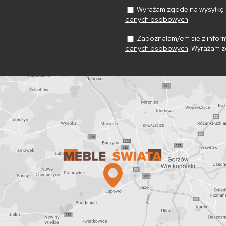
*
Wyrażam zgodę na wysyłkę n
danych osobowych
Zapoznałam/em się z inform
danych osobowych
. Wyrażam z