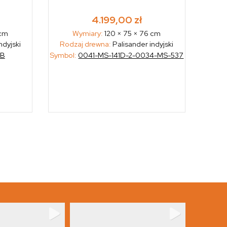
4.199,00
zł
 cm
Wymiary:
120 × 75 × 76 cm
ndyjski
Rodzaj drewna:
Palisander indyjski
9B
Symbol:
0041-MS-141D-2-0034-MS-537