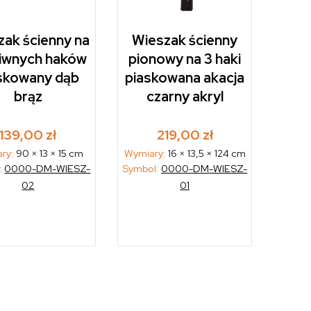
zak ścienny na
Wieszak ścienny
liwnych haków
pionowy na 3 haki
skowany dąb
piaskowana akacja
brąz
czarny akryl
139,00
zł
219,00
zł
ry:
90 × 13 × 15 cm
Wymiary:
16 × 13,5 × 124 cm
:
0000-DM-WIESZ-
Symbol:
0000-DM-WIESZ-
02
01