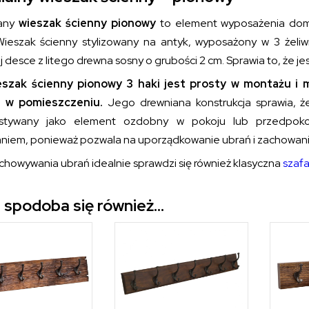
any
wieszak ścienny pionowy
to element wyposażenia domu
Wieszak ścienny stylizowany na antyk, wyposażony w 3 żeliw
 desce z litego drewna sosny o grubości 2 cm. Sprawia to, że 
eszak ścienny pionowy 3 haki jest prosty w montażu i
u w pomieszczeniu.
Jego drewniana konstrukcja sprawia, ż
ystywany jako element ozdobny w pokoju lub przedpokoj
aniem, ponieważ pozwala na uporządkowanie ubrań i zachowan
chowywania ubrań idealnie sprawdzi się również klasyczna
szafa
 spodoba się również…