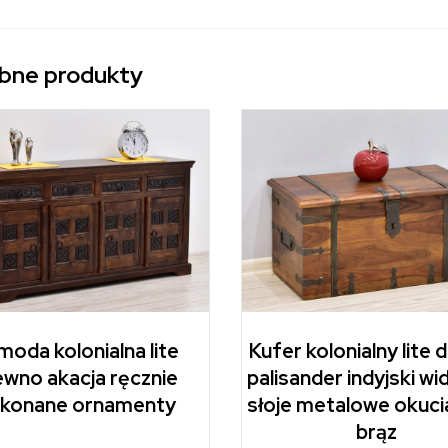
bne produkty
oda kolonialna lite
Kufer kolonialny lite
ewno akacja ręcznie
palisander indyjski w
konane ornamenty
słoje metalowe okuci
brąz