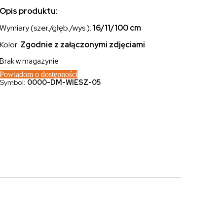
Opis produktu:
Wymiary (szer./głęb./wys.):
16/11/100 cm
Kolor:
Zgodnie z załączonymi zdjęciami
Brak w magazynie
Powiadom o dostępności
Symbol:
0000-DM-WIESZ-05