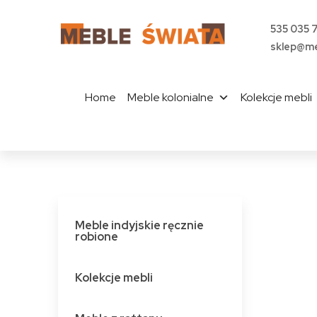
535 035 
sklep@me
Home
Meble kolonialne
Kolekcje mebli
Meble indyjskie ręcznie
robione
Kolekcje mebli