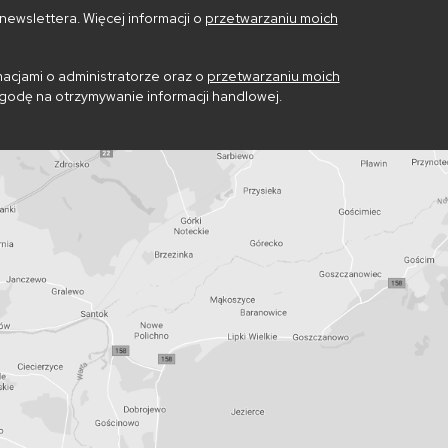
ewslettera. Więcej informacji o
przetwarzaniu moich
acjami o administratorze oraz o
przetwarzaniu moich
godę na otrzymywanie informacji handlowej.